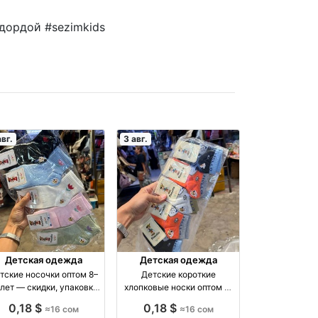
дордой #sezimkids
авг.
3 авг.
Детская одежда
Детская одежда
тские носочки оптом 8–
Детские короткие
 лет — скидки, упаковка
хлопковые носки оптом —
 оптом производство
размеры 1–12 лет оптом
0,18 $
0,18 $
≈16 сом
≈16 сом
Киргизия
производство Россия