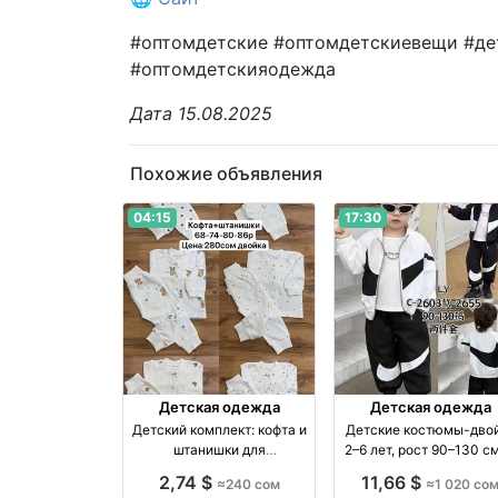
#оптомдетские #оптомдетскиевещи #дет
#оптомдетскияодежда
Дата 15.08.2025
Похожие объявления
04:15
17:30
Детская одежда
Детская одежда
Детский комплект: кофта и
Детские костюмы-дво
штанишки для
2–6 лет, рост 90–130 с
новорождённых, размеры
1020 сом производство
2,74 $
11,66 $
≈240 сом
≈1 020 со
62–86
Китай