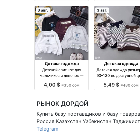
3 авг.
3 авг.
Детская одежда
Детская одежда
Детский свитшот для
Детская одежда разме
мальчиков и девочек —
90–130 по доступной ц
размеры 100–140
— 480 сом
4,00 $
5,49 $
≈350 сом
≈480 сом
РЫНОК ДОРДОЙ
Купить базу поставщиков и базу товаро
Россия Казахстан Узбекистан
Таджикист
Telegram