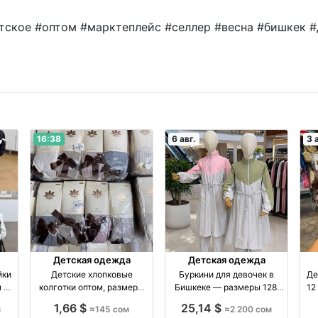
ское #оптом #марктеплейс #селлер #весна #бишкек #
16:38
6 авг.
3 
Детская одежда
Детская одежда
йки
Детские хлопковые
Буркини для девочек в
Де
м —
колготки оптом, размеры
Бишкеке — размеры 128,
12
4–10 лет, комплект 12 штук
140, 152 производство
10 пар
1,66 $
25,14 $
м
≈145 сом
≈2 200 сом
оптом производство
Киргизия