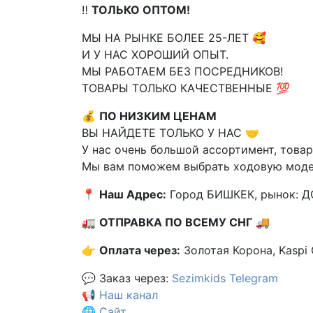
‼️
ТОЛЬКО ОПТОМ!
МЫ НА РЫНКЕ БОЛЕЕ 25-ЛЕТ 🥰
И У НАС ХОРОШИЙ ОПЫТ.
МЫ РАБОТАЕМ БЕЗ ПОСРЕДНИКОВ!
ТОВАРЫ ТОЛЬКО КАЧЕСТВЕННЫЕ 💯
💰
ПО НИЗКИМ ЦЕНАМ
ВЫ НАЙДЕТЕ ТОЛЬКО У НАС 🤝
У нас очень большой ассортимент, това
Мы вам поможем выбрать ходовую моде
📍
Наш Адрес:
Город БИШКЕК, рынок: 
🚛
ОТПРАВКА ПО ВСЕМУ СНГ
🚚
👉
Оплата через:
Золотая Корона, Kaspi G
💬 Заказ через:
Sezimkids Telegram
📢
Наш канал
🌐
Сайт