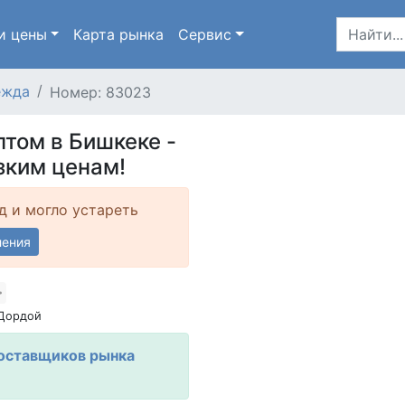
и цены
Карта
рынка
Сервис
ежда
Номер: 83023
том в Бишкеке -
зким ценам!
д и могло устареть
ления
 Дордой
оставщиков рынка