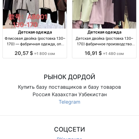
Детская одежда
Детская одежда
Флисовая двойка (ростовка 130–
Детская двойка (ростовка 130–
170) — фабричная одежда, опт
170) фабричное производство
двойка флис (флиска комплект);
Гуанчжоу — по 5 шт в размерной
20,57 $
16,91 $
≈1 800 сом
≈1 480 сом
рост 130–170; код 3750; 5шт/
линии дет. комплект «двойка» (2
пачка; теплый повседневный
пр.), рост 130–170, опт фасовка 5
вариант
шт/пачка по размерным линиям,
код 3436
РЫНОК ДОРДОЙ
Купить базу поставщиков и базу товаров
Россия Казахстан Узбекистан
Telegram
СОЦСЕТИ