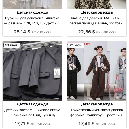
Детская одежда
Детская одежда
Буркини для девочек в Бишкеке
Платье для девочки MAR’YAM —
— размеры 128, 140, 152 Детские
лёгкая парящая ткань, ростовки
буркини, плащевка, серый
134–158 Платье детское
25,14 $
22,86 $
≈2 200 сом
≈2 000 сом
комбинированный верх, р-р
MAR’YAM, невесомая лёгкая
128/140/152, 2200 сом,
(парящая) ткань, удобный фасон.
ограниченная парти
Ростовки: 134/146/158. Для
21 июл.
21 июн.
Детская одежда
Детская одежда
Детский костюм 1–8 класс оптом
Трикотажный комплект двойка
— линейка по 8 шт, Турция/
фабрика Гуанчжоу — рост 120–
Узбекистан костюм детский опт,
160, код 3771 дет. комплект
17,71 $
17,49 $
≈1 550 сом
≈1 530 сом
1–8 кл, линейка 8 шт,
«двойка» (трикотаж), рост 120–