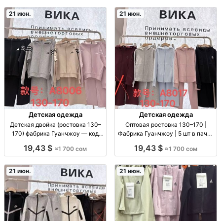
производство Турция/
160, код 3771, повседнев/школа
Узбекистан, школьная одежда,
21 июн.
21 июн.
размерный
Детская одежда
Детская одежда
Детская двойка (ростовка 130–
Оптовая ростовка 130–170 |
170) фабрика Гуанчжоу — код
Фабрика Гуанчжоу | 5 шт в пачке
3752 дет. комплект «двойка» (2
дет.одежда опт; ростовка 130-
19,43 $
19,43 $
≈1 700 сом
≈1 700 сом
предм.), рост 130–170, повседн.
170; код 3751; в пачке 5 шт;
одежда, код 3752
фабрика Гуанчжоу
21 июн.
21 июн.