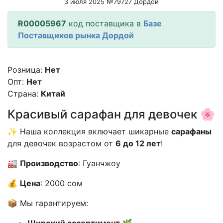
3 июля 2025 №79727 Дордой
R00005967
код поставщика в
Базе
Поставщиков рынка Дордой
Розница:
Нет
Опт:
Нет
Страна:
Китай
Красивый сарафан для девочек 🌸
✨ Наша коллекция включает шикарные
сарафаны
для девочек возрастом от
6 до 12 лет
!
🏭
Производство
: Гуанчжоу
💰
Цена
: 2000 сом
📦 Мы гарантируем:
Широкий ассортимент
🌿