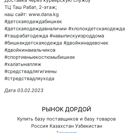
ТЦ Таш Рабат, 2-этаж;
наш сайт: www.dana.kg
#детскаяодеждабишкек
#детскаяодеждавналичии #хлопокдетскаяодежда
#ташрабатодежда #навыпискуизроддома
#бишкекдетскаяодежда #двойкинадевочек
#двойкинамальчиков
#спортивныекостюмыбишкек
#халатынапляж
#средствадлягигиены
#стредствадляухода
Дата 03.02.2023
РЫНОК ДОРДОЙ
Купить базу поставщиков и базу товаров
Россия Казахстан Узбекистан
Telegram