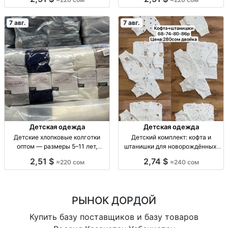
лет, уп. 10 шт.
лет, уп. 10 шт.
7 авг.
7 авг.
Детская одежда
Детская одежда
Детские хлопковые колготки
Детский комплект: кофта и
оптом — размеры 5–11 лет,
штанишки для новорождённых,
упаковка 10 штук Дет. хлопк.
размеры 62–86 Детский
2,51 $
2,74 $
≈220 сом
≈240 сом
колготки, р-ры 5–7, 7–9, 9–11 лет,
комплект 2 пр.: кофта + штаны, р-
уп. 10 шт.
ры 62–86, 1 цв.
РЫНОК ДОРДОЙ
Купить базу поставщиков и базу товаров