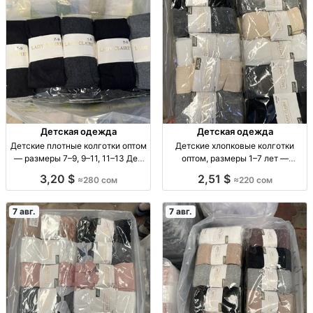
Детская одежда
Детская одежда
Детские плотные колготки оптом
Детские хлопковые колготки
— размеры 7–9, 9–11, 11–13 Дет.
оптом, размеры 1–7 лет —
плотн. колготки оптом, р-ры 7–9,
упаковка 10 штук Детские х/б
3,20 $
2,51 $
≈280 сом
≈220 сом
9–11, 11–13, уп. 10 шт., 280 сом.
колготки, р-ры 1–3, 3–5, 5–7 лет,
уп. 10 шт.
7 авг.
7 авг.