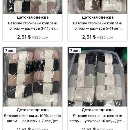
Детская одежда
Детская одежда
Детские хлопковые колготки
Детские хлопковые колготки
оптом — размеры 3–11 лет,
оптом — размеры 5–11 лет,
упаковка 10 штук Дет. х/б
упаковка 10 штук Дет. х/б
2,51 $
2,51 $
≈220 сом
≈220 сом
колготки оптом, р-ры 3–11 лет,
колготки, р-р 5–7, 7–9, 9–11 лет,
уп. 10 шт.
уп. 10 шт.
7 авг.
7 авг.
Детская одежда
Детская одежда
Детские колготки из 100% хлопка
Детские хлопковые колготки
оптом — размеры 1–7 лет Дет.
оптом — упаковка 10 штук Дет. х/
хлопк. колготки, р-р 1–3, 3–5, 5–7
б колготки, р-ры 5–7, 7–9, 9–11
2,51 $
2,51 $
≈220 сом
≈220 сом