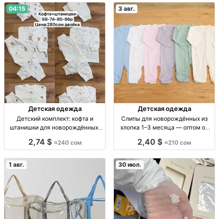
04:15
3 авг.
Детская одежда
Детская одежда
Детский комплект: кофта и
Слипы для новорождённых из
штанишки для новорождённых,
хлопка 1–3 месяца — оптом от
размеры 62–86 Детский
210 сом Слипы х/б, р-р 1–3 мес.,
2,74 $
2,40 $
≈240 сом
≈210 сом
комплект 2 пр.: кофта + штаны, р-
уп. 6 шт.; опт от 210 сом/шт.
ры 62–86, 1 цв.
1 авг.
30 июл.