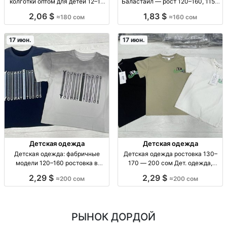
колготки оптом для детей 12–15
Баластайл — рост 120–160, 1150
лет Колготки капрон, плотные.
сом комплект-тройка, мальч.
2,06 $
1,83 $
≈180 сом
≈160 сом
Детские 12–15 лет (р-р 8–12).
рост 120–160
Упак. 6 шт. Школьные/
(120/130/140/150/160),
повседневные, повседнев
повседневная одежда, удобная
17 июн.
17 июн.
посадка, бе
Детская одежда
Детская одежда
Детская одежда: фабричные
Детская одежда ростовка 130–
модели 120–160 ростовка в
170 — 200 сом Дет. одежда,
наличии — опт и розница Дет.
ростовка 130–170; размерный
2,29 $
2,29 $
≈200 сом
≈200 сом
одежда, фабричное
ряд, повседн. носка; цена 200
производство (Гуанчжоу),
сом.
ростовка 120–160:
120/130/140/150/160, модели в
РЫНОК ДОРДОЙ
нали