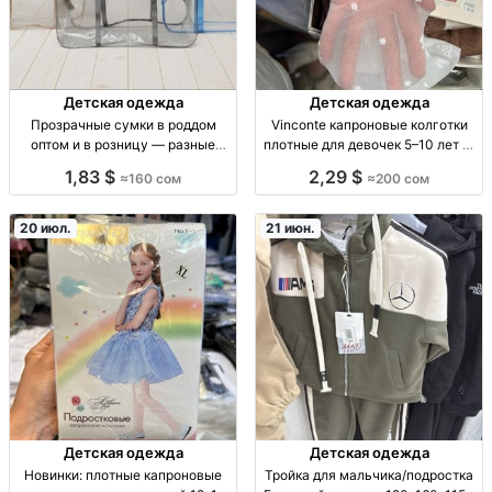
Детская одежда
Детская одежда
Прозрачные сумки в роддом
Vinconte капроновые колготки
оптом и в розницу — разные
плотные для девочек 5–10 лет —
расцветки Прозрачные сумки в
оптом 6 шт Колготки дет. Vinconte
1,83 $
2,29 $
≈160 сом
≈200 сом
роддом, разные расцв., опт от
капрон плотн. для девочек, 5-
160 сом, розн. 250 сом.
6/7-8/9-10 лет, школьные,
повседневные, упаковка
20 июл.
21 июн.
Детская одежда
Детская одежда
Новинки: плотные капроновые
Тройка для мальчика/подростка