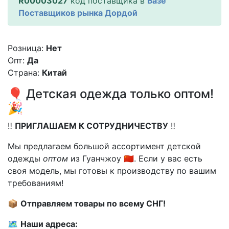
R00003027
код поставщика в
Базе
Поставщиков рынка Дордой
Розница:
Нет
Опт:
Да
Страна:
Китай
🎈 Детская одежда только оптом!
🎉
‼️
ПРИГЛАШАЕМ К СОТРУДНИЧЕСТВУ
‼️
Мы предлагаем большой ассортимент детской
одежды
оптом
из Гуанчжоу 🇨🇳. Если у вас есть
своя модель, мы готовы к производству по вашим
требованиям!
📦
Отправляем товары по всему СНГ!
🗺️
Наши адреса: