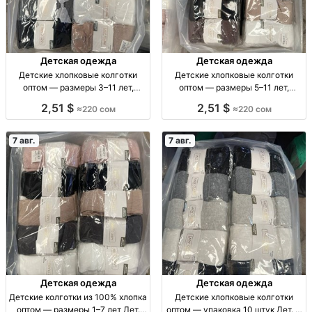
Детская одежда
Детская одежда
Детские хлопковые колготки
Детские хлопковые колготки
оптом — размеры 3–11 лет,
оптом — размеры 5–11 лет,
упаковка 10 штук Дет. х/б
упаковка 10 штук Дет. х/б
2,51 $
2,51 $
≈220 сом
≈220 сом
колготки оптом, р-ры 3–11 лет,
колготки, р-р 5–7, 7–9, 9–11 лет,
уп. 10 шт.
уп. 10 шт.
7 авг.
7 авг.
Детская одежда
Детская одежда
Детские колготки из 100% хлопка
Детские хлопковые колготки
оптом — размеры 1–7 лет Дет.
оптом — упаковка 10 штук Дет. х/