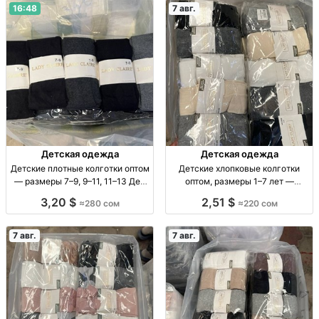
16:48
7 авг.
Детская одежда
Детская одежда
Детские плотные колготки оптом
Детские хлопковые колготки
— размеры 7–9, 9–11, 11–13 Дет.
оптом, размеры 1–7 лет —
плотн. колготки оптом, р-ры 7–9,
упаковка 10 штук Детские х/б
3,20 $
2,51 $
≈280 сом
≈220 сом
9–11, 11–13, уп. 10 шт., 280 сом.
колготки, р-ры 1–3, 3–5, 5–7 лет,
уп. 10 шт.
7 авг.
7 авг.