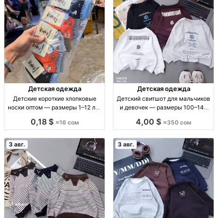
Детская одежда
Детская одежда
Детские короткие хлопковые
Детский свитшот для мальчиков
носки оптом — размеры 1–12 лет
и девочек — размеры 100–140
Дет. короткие х/б носки, р-ры 1–4,
Детский свитшот, мягкий, р-р
0,18 $
4,00 $
≈16 сом
≈350 сом
4–8, 8–12 лет, уп. 10 шт.
100–140, 350 сом
3 авг.
3 авг.