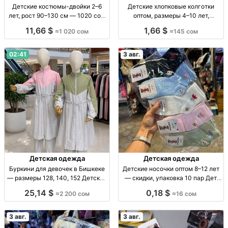
Детские костюмы-двойки 2–6
Детские хлопковые колготки
лет, рост 90–130 см — 1020 сом
оптом, размеры 4–10 лет,
Детский костюм-двойка, 2–6 лет,
комплект 12 штук Дет. х/б
11,66 $
1,66 $
≈1 020 сом
≈145 сом
рост 90–130 см, пр-во Китай.
колготки, р-р 4–10 лет, разн.
расцв., уп. 12 шт., опт.
02:41
3 авг.
Детская одежда
Детская одежда
Буркини для девочек в Бишкеке
Детские носочки оптом 8–12 лет
— размеры 128, 140, 152 Детские
— скидки, упаковка 10 пар Дет.
буркини, плащевка, серый
носки оптом, 8–12 лет, уп. 10 шт.,
25,14 $
0,18 $
≈2 200 сом
≈16 сом
комбинированный верх, р-р
16 сом
128/140/152, 2200 сом,
ограниченная парти
3 авг.
3 авг.