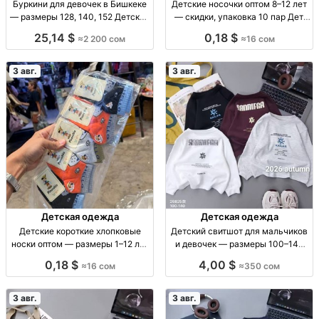
Буркини для девочек в Бишкеке
Детские носочки оптом 8–12 лет
— размеры 128, 140, 152 Детские
— скидки, упаковка 10 пар Дет.
буркини, плащевка, серый
носки оптом, 8–12 лет, уп. 10 шт.,
25,14 $
0,18 $
≈2 200 сом
≈16 сом
комбинированный верх, р-р
16 сом
128/140/152, 2200 сом,
ограниченная парти
3 авг.
3 авг.
Детская одежда
Детская одежда
Детские короткие хлопковые
Детский свитшот для мальчиков
носки оптом — размеры 1–12 лет
и девочек — размеры 100–140
Дет. короткие х/б носки, р-ры 1–4,
Детский свитшот, мягкий, р-р
0,18 $
4,00 $
≈16 сом
≈350 сом
4–8, 8–12 лет, уп. 10 шт.
100–140, 350 сом
3 авг.
3 авг.