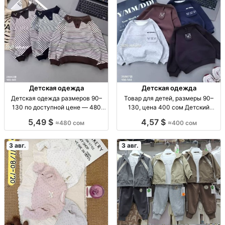
Детская одежда
Детская одежда
Детская одежда размеров 90–
Товар для детей, размеры 90–
130 по доступной цене — 480
130, цена 400 сом Детский
сом Детская одежда, р-р 90–130,
товар, р-ры 90–130, 400 сом
5,49 $
4,57 $
≈480 сом
≈400 сом
480 сом
3 авг.
3 авг.