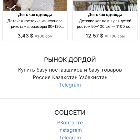
Детская одежда
Детская одежда
Детская кофточка из нежного
Детские костюмы для детей
трикотажа, размеры 80–120
ростом 90–130 см — 1100 сом
Детская трикотажная кофточка,
Детские костюмы, рост 90–130
3,43 $
12,57 $
≈300 сом
≈1 100 сом
р-р 80–120, мягкая, удобная,
см, 1100 сом
стильная, 300 сом
РЫНОК ДОРДОЙ
Купить базу поставщиков и базу товаров
Россия Казахстан Узбекистан
Telegram
СОЦСЕТИ
ВКонтакте
Instagram
Telegram