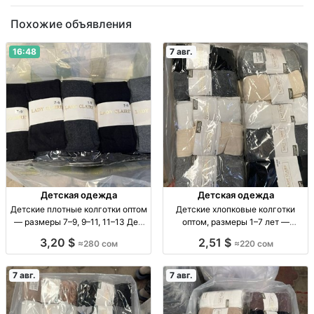
Похожие объявления
16:48
7 авг.
Детская одежда
Детская одежда
Детские плотные колготки оптом
Детские хлопковые колготки
— размеры 7–9, 9–11, 11–13 Дет.
оптом, размеры 1–7 лет —
плотн. колготки оптом, р-ры 7–9,
упаковка 10 штук Детские х/б
3,20 $
2,51 $
≈280 сом
≈220 сом
9–11, 11–13, уп. 10 шт., 280 сом.
колготки, р-ры 1–3, 3–5, 5–7 лет,
уп. 10 шт.
7 авг.
7 авг.