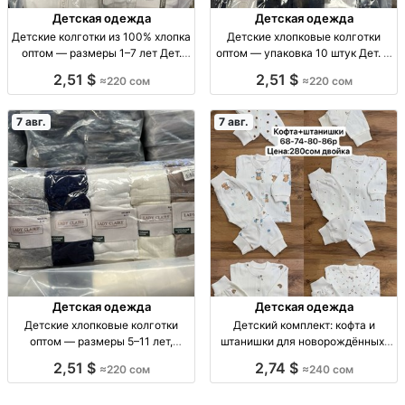
Детская одежда
Детская одежда
Детские колготки из 100% хлопка
Детские хлопковые колготки
оптом — размеры 1–7 лет Дет.
оптом — упаковка 10 штук Дет. х/
хлопк. колготки, р-р 1–3, 3–5, 5–7
б колготки, р-ры 5–7, 7–9, 9–11
2,51 $
2,51 $
≈220 сом
≈220 сом
лет, уп. 10 шт.
лет, уп. 10 шт.
7 авг.
7 авг.
Детская одежда
Детская одежда
Детские хлопковые колготки
Детский комплект: кофта и
оптом — размеры 5–11 лет,
штанишки для новорождённых,
упаковка 10 штук Дет. хлопк.
размеры 62–86 Детский
2,51 $
2,74 $
≈220 сом
≈240 сом
колготки, р-ры 5–7, 7–9, 9–11 лет,
комплект 2 пр.: кофта + штаны, р-
уп. 10 шт.
ры 62–86, 1 цв.