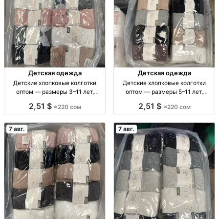
Детская одежда
Детская одежда
Детские хлопковые колготки
Детские хлопковые колготки
оптом — размеры 3–11 лет,
оптом — размеры 5–11 лет,
упаковка 10 штук Дет. х/б
упаковка 10 штук Дет. х/б
2,51 $
2,51 $
≈220 сом
≈220 сом
колготки оптом, р-ры 3–11 лет,
колготки, р-р 5–7, 7–9, 9–11 лет,
уп. 10 шт.
уп. 10 шт.
7 авг.
7 авг.