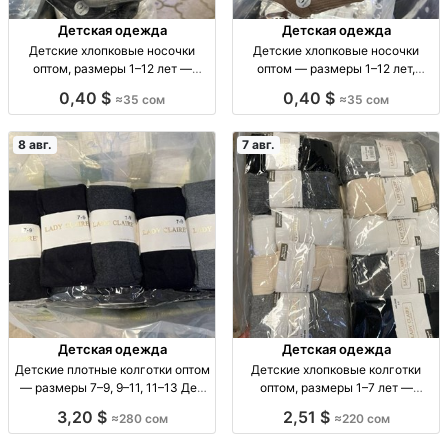
Детская одежда
Детская одежда
Детские хлопковые носочки
Детские хлопковые носочки
оптом, размеры 1–12 лет —
оптом — размеры 1–12 лет,
упаковка 10 пар Дет. х/б носки
упаковка 10 пар Дет. носки из
0,40 $
0,40 $
≈35 сом
≈35 сом
оптом, р-ры 1–4, 4–8, 8–12 лет, уп.
100% х/б, р-ры 1–4, 4–8, 8–12 лет,
10 шт.
уп. 10 шт., 35 сом.
8 авг.
7 авг.
Детская одежда
Детская одежда
Детские плотные колготки оптом
Детские хлопковые колготки
— размеры 7–9, 9–11, 11–13 Дет.
оптом, размеры 1–7 лет —
плотн. колготки оптом, р-ры 7–9,
упаковка 10 штук Детские х/б
3,20 $
2,51 $
≈280 сом
≈220 сом
9–11, 11–13, уп. 10 шт., 280 сом.
колготки, р-ры 1–3, 3–5, 5–7 лет,
уп. 10 шт.