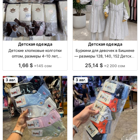
Детская одежда
Детская одежда
Детские хлопковые колготки
Буркини для девочек в Бишкеке
оптом, размеры 4–10 лет,
— размеры 128, 140, 152 Детские
комплект 12 штук Дет. х/б
буркини, плащевка, серый
1,66 $
25,14 $
≈145 сом
≈2 200 сом
колготки, р-р 4–10 лет, разн.
комбинированный верх, р-р
расцв., уп. 12 шт., опт.
128/140/152, 2200 сом,
ограниченная парти
3 авг.
3 авг.