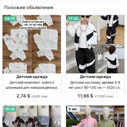
Похожие объявления
04:15
17:30
Детская одежда
Детская одежда
Детский комплект: кофта и
Детские костюмы-двойки 2–6
штанишки для новорождённых,
лет, рост 90–130 см — 1020 сом
размеры 62–86 Детский
Детский костюм-двойка, 2–6 лет,
2,74 $
11,66 $
≈240 сом
≈1 020 сом
комплект 2 пр.: кофта + штаны, р-
рост 90–130 см, пр-во Китай.
ры 62–86, 1 цв.
16:38
6 авг.