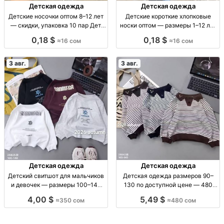
Детская одежда
Детская одежда
Детские носочки оптом 8–12 лет
Детские короткие хлопковые
— скидки, упаковка 10 пар Дет.
носки оптом — размеры 1–12 лет
носки оптом, 8–12 лет, уп. 10 шт.,
Дет. короткие х/б носки, р-ры 1–4,
0,18 $
0,18 $
≈16 сом
≈16 сом
16 сом
4–8, 8–12 лет, уп. 10 шт.
3 авг.
3 авг.
Детская одежда
Детская одежда
Детский свитшот для мальчиков
Детская одежда размеров 90–
и девочек — размеры 100–140
130 по доступной цене — 480
Детский свитшот, мягкий, р-р
сом Детская одежда, р-р 90–130,
4,00 $
5,49 $
≈350 сом
≈480 сом
100–140, 350 сом
480 сом