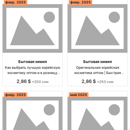
февр. 2025
февр. 2025
Бытовая химия
Бытовая химия
Как выбрать лучшую корейскую
Оригинальная корейская
косметику оптом и в розницу
косметика оптом | Быстрая
Косметика оптом и в розницу,
доставка по СНГ Корейская
2,86 $
2,86 $
≈250 сом
≈250 сом
быстрая доставка по
косметика оптом и в розницу,
Кыргызстану и СНГ,
быстрая доставка по СНГ!
консультации и подбор.
февр. 2025
май 2025