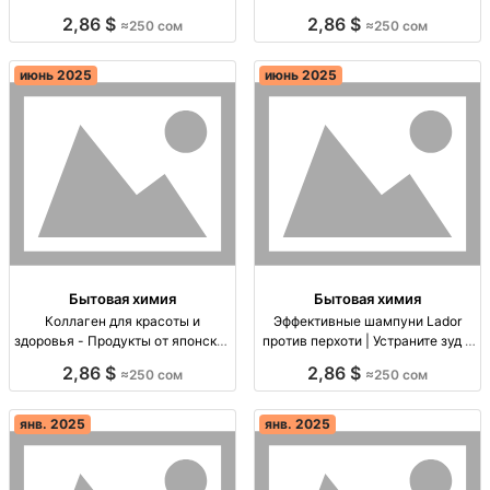
поставки по СНГ Оригинальная
розницы Коллагены оптом и в
2,86 $
2,86 $
≈250 сом
≈250 сом
корейская и японская косметика
розницу, быстрая доставка по
оптом! Быстрая доставка по СНГ!
Кыргызстану и СНГ.
Заходите!
июнь 2025
июнь 2025
Бытовая химия
Бытовая химия
Коллаген для красоты и
Эффективные шампуни Lador
здоровья - Продукты от японских
против перхоти | Устраните зуд и
и корейских брендов Коллаген
шелушение Шампуни Lador
2,86 $
2,86 $
≈250 сом
≈250 сом
для волос и кожи. Оптом и в
против перхоти: эффективные,
розницу.
без сульфатов. Доставка по
Кыргызстану и СНГ.
янв. 2025
янв. 2025