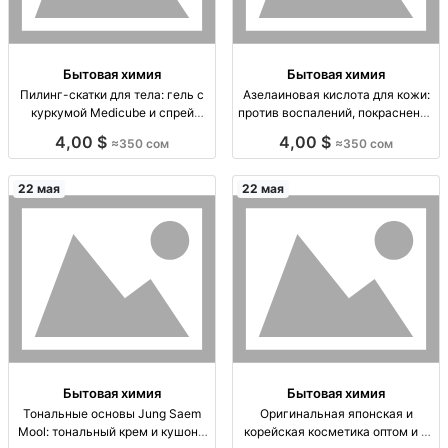
Бытовая химия
Бытовая химия
Пилинг-скатки для тела: гель с
Азелаиновая кислота для кожи:
куркумой Medicube и спрей
против воспалений, покраснений
TouchMe — гладкая кожа и
и постакне | сыворотки оптом
4,00 $
4,00 $
≈350 сом
≈350 сом
сияние Пилинг-скатка д/тела:
Азелаиновая к-та; сыворотка для
гель-пилинг Medicube с
лица; anti-acne: воспаления/
куркумой (эксфолиация, мягкое
высыпания; ↓ покраснение;
22 мая
22 мая
отшелушивание, гладкость
осветление пос
Бытовая химия
Бытовая химия
Тональные основы Jung Saem
Оригинальная японская и
Mool: тональный крем и кушоны
корейская косметика оптом и в