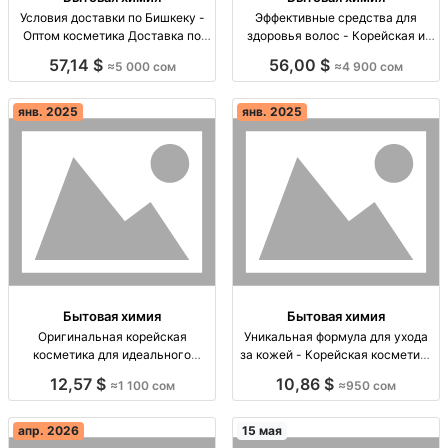
Условия доставки по Бишкеку -
Эффективные средства для
Оптом косметика Доставка по
здоровья волос - Корейская и
Бишкеку, бесплатная при заказе
Японская косметика оптом
57,14 $
56,00 $
≈5 000 сом
≈4 900 сом
от 5000 сом. Доплата за город
Корейская 🍃 & японская 🍵
300-350 сом.
косметика оптом, улучшает
здоровье волос, предзаказ
янв. 2025
янв. 2025
4900сом.
Бытовая химия
Бытовая химия
Оригинальная корейская
Уникальная формула для ухода
косметика для идеального
за кожей - Корейская косметика
макияжа Косметика Dear.A и
оптом Корейская косметика
12,57 $
10,86 $
≈1 100 сом
≈950 сом
Rom&nd: кушон, пудра и бальзам
оптом. 77% центеллы, 4%
по доступным ценам!
ниацинамида, 2% транексамовой
кислоты. Цена 950 сом.
апр. 2026
15 мая