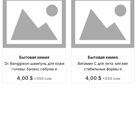
Бытовая химия
Бытовая химия
Dr. Banggiwon шампунь для кожи
Витамин C для лета: мягкие
головы: баланс себума и
стабильные формы и
снижение выпадения волос
антиоксидантная сыворотка с
4,00 $
4,00 $
≈350 сом
≈350 сом
(Корея) Шампунь для кожи
SPF Вит.C (мягк./стаб. формы),
головы; нормализация/баланс
антиоксидантная сыворотка, для
себума; очищение; поддержка
лета, сочетание с SPF, против
снижения выпадения; корейск
тусклости/фо