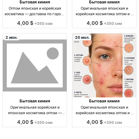
Бытовая химия
Бытовая химия
Оптом японская и корейская
Оригинальная японская и
косметика — доставка по городу
корейская косметика оптом и в
и в СНГ | Opt Stock Ориг. япон/
розницу — доставка по
4,00 $
4,00 $
≈350 сом
≈350 сом
корей косметика опт/розн.
Кыргызстану и СНГ косметика
Доставка по городу 300–350
японская/корейская опт+розн,
сом, в регионы 350–450 сом, по
оригинал; доставка по городу
2 июн.
20 июл.
СНГ.
300–350 KGS, в регионы 350–
450 K
Бытовая химия
Бытовая химия
Оригинальная корейская и
Оригинальная японская и
японская косметика оптом —
корейская косметика оптом и в
доставка по Кыргызстану и СНГ
розницу — доставка по городу и
4,00 $
4,00 $
≈350 сом
≈350 сом
опт/розн. оригинальная
СНГ опт/розн: яп. и корейская
корейская и японская косметика;
косметика, уход за лицом/телом,
доставка по городу 300–350
витамины в косметике, доставка