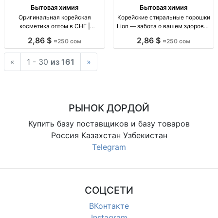
Бытовая химия
Бытовая химия
Оригинальная корейская
Корейские стиральные порошки
косметика оптом в СНГ |
Lion — забота о вашем здоровье
Экспертные консультации по
и одежде Корейские стиральные
2,86 $
2,86 $
≈250 сом
≈250 сом
уходу за кожей Оригинальная
порошки Lion: гипоаллергенные,
корейская косметика оптом.
концентрированные, длительное
«
1 - 30
из 161
»
Быстрая доставка по
использование.
Кыргызстану и СНГ.
РЫНОК ДОРДОЙ
Купить базу поставщиков и базу товаров
Россия Казахстан Узбекистан
Telegram
СОЦСЕТИ
ВКонтакте
Instagram