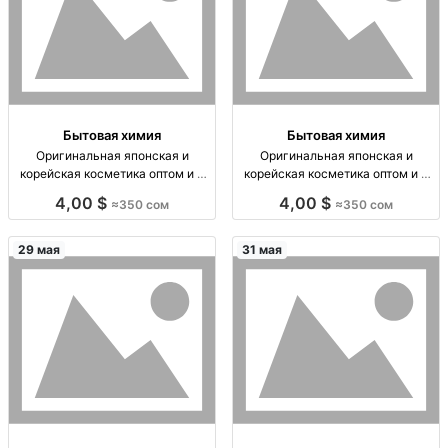
Бытовая химия
Бытовая химия
Оригинальная японская и
Оригинальная японская и
корейская косметика оптом и в
корейская косметика оптом и в
розницу — доставка по городу и
розницу — доставка по СНГ
4,00 $
4,00 $
≈350 сом
≈350 сом
в регионы ЯП/КОР косметика:
JPN/KR косметика, оригинал,
оригинал, опт+розница.
опт/розница, подбор средств
Доставка по городу 300–350
(skincare), доставка по городу/
29 мая
31 мая
KGS, в регионы 350–450 KGS,
регионам, отп
отпр