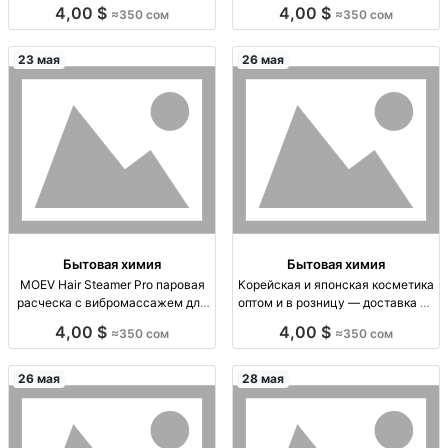
«фарфор» — корейский люкс
розницу — доставка по городу и
4,00 $
4,00 $
≈350 сом
≈350 сом
Тональная основа K-beauty люкс
СНГ Японская&Корейская
Jung Saem Mool: тон-крем и
косметика, оригинал, опт/
кушон (cushion) компакт. Эффект
розница, подбор средств,
23 мая
26 мая
«фарфор/вт
доставка по городу/регионам, от
Бытовая химия
Бытовая химия
MOEV Hair Steamer Pro паровая
Корейская и японская косметика
расческа с вибромассажем для
оптом и в розницу — доставка по
волос и кожи головы —
СНГ Косметика KOR/JPN
4,00 $
4,00 $
≈350 сом
≈350 сом
увлажнение, разглаживание и
(оригинал): уход за лицом/
блеск Паровая расческа-стимер
волосами, подбор средств по
2в1: тёплый пар для раскрытия
типу кожи. Опт/розница. Дост
26 мая
28 мая
кутикулы, микровибромассаж
кожи головы; разгла