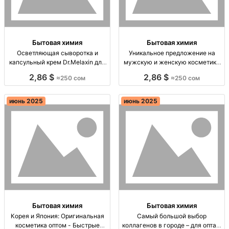
Бытовая химия
Бытовая химия
Осветляющая сыворотка и
Уникальное предложение на
капсульный крем Dr.Melaxin для
мужскую и женскую косметику
идеальной кожи | Оптовая
Ban - Защита от запаха на любой
2,86 $
2,86 $
≈250 сом
≈250 сом
корейская косметика Сыворотка
вкус Дезодоранты Ban для
и крем Dr.Melaxin для борьбы с
мужчин и женщин. Опт, быстрая
пигментацией, омолаживает,
доставка по СНГ!
июнь 2025
июнь 2025
оптовая продажа корейской
космет
Бытовая химия
Бытовая химия
Корея и Япония: Оригинальная
Самый большой выбор
косметика оптом - Быстрые
коллагенов в городе – для опта и