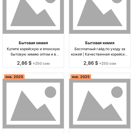
Бытовая химия
Бытовая химия
Купите корейскую и японскую
Бесплатный гайд по уходу за
бытовую химию оптом и в
кожей | Качественная корейская
розницу Корея и Япония, быт.
косметика оптом Бесплатный
2,86 $
2,86 $
≈250 сом
≈250 сом
химия, опт и розница, быстрая
гайд по уходу за кожей,
доставка
качественная корейская
косметика, доставка по СНГ.
янв. 2025
янв. 2025