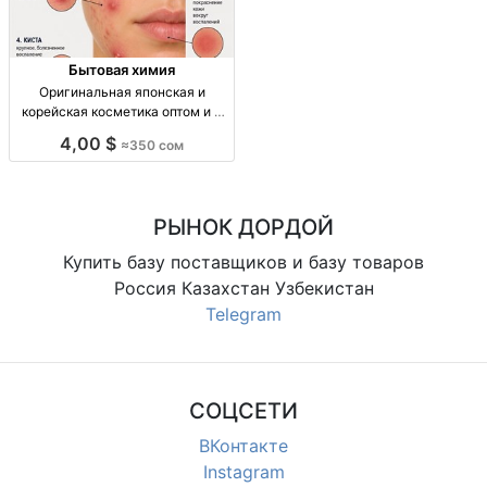
Бытовая химия
Оригинальная японская и
корейская косметика оптом и в
розницу — доставка по городу и
4,00 $
≈350 сом
СНГ опт/розн: яп. и корейская
косметика, уход за лицом/телом,
витамины в косметике, доставка
по городу и
РЫНОК ДОРДОЙ
Купить базу поставщиков и базу товаров
Россия Казахстан Узбекистан
Telegram
СОЦСЕТИ
ВКонтакте
Instagram