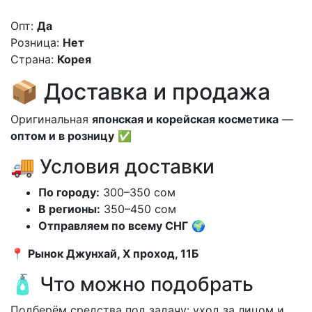
Опт:
Да
Розница:
Нет
Страна:
Корея
📦 Доставка и продажа
Оригинальная
японская и корейская косметика
—
оптом и в розницу
✅
🚚 Условия доставки
По городу:
300–350 сом
В регионы:
350–450 сом
Отправляем по всему СНГ
🌍
📍
Рынок Джунхай, X проход, 11Б
🧴 Что можно подобрать
Подберём средства под задачу: уход за лицом и