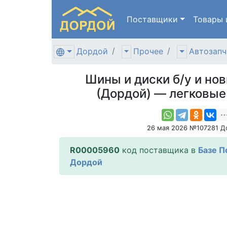
Поставщики
Товары
Дордой
Прочее
Автозапч
Шины и диски б/у и но
(Дордой) — легковые
26 мая 2026 №107281 Д
R00005960
код поставщика в
Базе П
Дордой