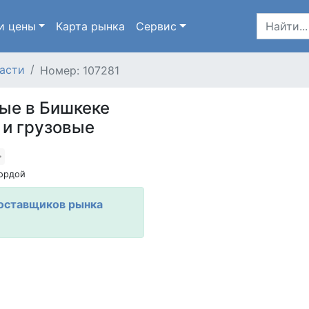
и цены
Карта
рынка
Сервис
асти
Номер: 107281
вые в Бишкеке
 и грузовые
ордой
оставщиков рынка