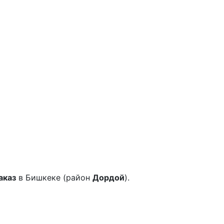
аказ
в Бишкеке (район
Дордой
).