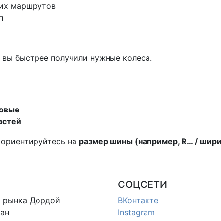
них маршрутов
п
ы вы быстрее получили нужные колеса.
зовые
астей
 ориентируйтесь на
размер шины (например, R… / шири
СОЦСЕТИ
в
рынка Дордой
ВКонтакте
ан
Instagram