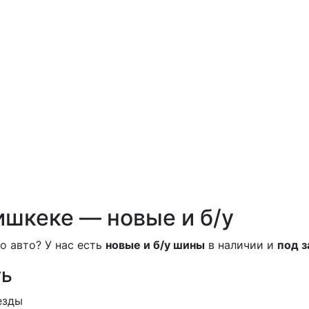
ишкеке — новые и б/у
о авто? У нас есть
новые и б/у шины
в наличии и
под з
ть
езды