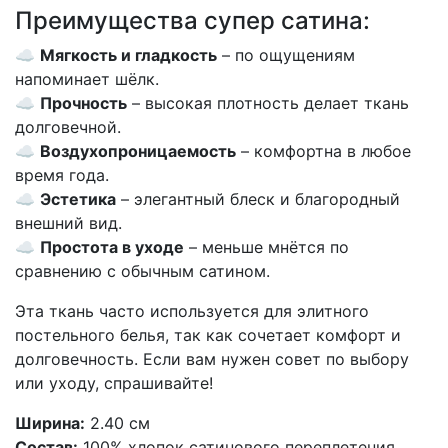
Преимущества супер сатина:
☁️
Мягкость и гладкость
– по ощущениям
напоминает шёлк.
☁️
Прочность
– высокая плотность делает ткань
долговечной.
☁️
Воздухопроницаемость
– комфортна в любое
время года.
☁️
Эстетика
– элегантный блеск и благородный
внешний вид.
☁️
Простота в уходе
– меньше мнётся по
сравнению с обычным сатином.
Эта ткань часто используется для элитного
постельного белья, так как сочетает комфорт и
долговечность. Если вам нужен совет по выбору
или уходу, спрашивайте!
Ширина:
2.40 см
Состав:
100% хлопок сатинового переплетения