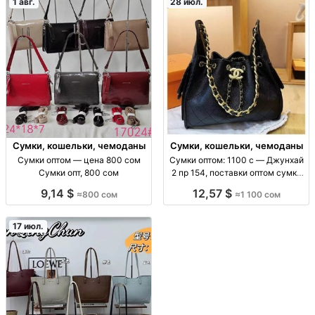
1 авг.
28 июл.
Сумки, кошельки, чемоданы
Сумки, кошельки, чемоданы
Сумки оптом — цена 800 сом
Сумки оптом: 1100 с — Джунхай
Сумки опт, 800 сом
2 пр 154, поставки оптом сумки
оптом (ассорт. «Джунхай 2 пр
9,14 $
12,57 $
≈800 сом
≈1 100 сом
154»), цена 1100 с, поставки для
розницы и маркетплейсов, опт/
пар
17 июл.