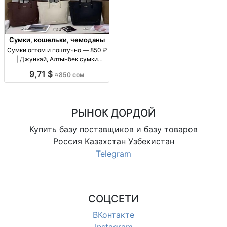
Сумки, кошельки, чемоданы
Сумки оптом и поштучно — 850 ₽
| Джунхай, Алтынбек сумки
оптом/в розницу, цену уточнять
9,71 $
≈850 сом
по модели, повседневные, для
магазинов и розницы
РЫНОК ДОРДОЙ
Купить базу поставщиков и базу товаров
Россия Казахстан Узбекистан
Telegram
СОЦСЕТИ
ВКонтакте