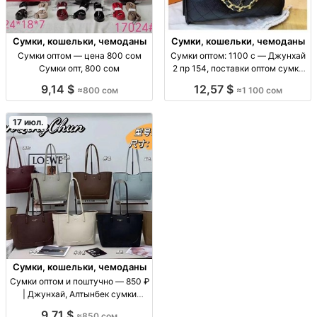
Сумки, кошельки, чемоданы
Сумки, кошельки, чемоданы
Сумки оптом — цена 800 сом
Сумки оптом: 1100 с — Джунхай
Сумки опт, 800 сом
2 пр 154, поставки оптом сумки
оптом (ассорт. «Джунхай 2 пр
9,14 $
12,57 $
≈800 сом
≈1 100 сом
154»), цена 1100 с, поставки для
розницы и маркетплейсов, опт/
пар
17 июл.
Сумки, кошельки, чемоданы
Сумки оптом и поштучно — 850 ₽
| Джунхай, Алтынбек сумки
оптом/в розницу, цену уточнять
9,71 $
≈850 сом