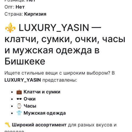
Опт:
Нет
Страна:
Киргизия
⚜️ LUXURY_YASIN —
клатчи, сумки, очки, часы
и мужская одежда в
Бишкеке
Ищете стильные вещи с широким выбором? В
LUXURY_YASIN
представлены:
💼
Клатчи и сумки
🕶
Очки
⌚
Часы
👕
Мужская одежда
〽️
Широкий ассортимент
для разных вкусов и
поводов.