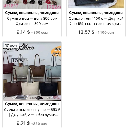
Сумки, кошельки, чемоданы
Сумки, кошельки, чемоданы
Сумки оптом — цена 800 сом
Сумки оптом: 1100 с — Джунхай
Сумки опт, 800 сом
2 пр 154, поставки оптом сумки
оптом (ассорт. «Джунхай 2 пр
9,14 $
12,57 $
≈800 сом
≈1 100 сом
154»), цена 1100 с, поставки для
розницы и маркетплейсов, опт/
пар
17 июл.
Сумки, кошельки, чемоданы
Сумки оптом и поштучно — 850 ₽
| Джунхай, Алтынбек сумки
оптом/в розницу, цену уточнять
9,71 $
≈850 сом
по модели, повседневные, для