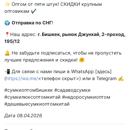
✨ Оптом от пяти штук! СКИДКИ крупным
оптовикам ✔️
🌍
Отправка по СНГ
!
📍Наш адрес:
г. Бишкек, рынок Джунхай, 2-проход,
195/12
🔔 Не забудьте подписаться, чтобы не пропустить
лучшие предложения и скидки! 🤗
📲 Для связи с нами пиши в WhatsApp [здесь]
(
https://wa.me/
<телефон скрыт>) или в Telegram ✍️
#сумкиоптомбишкек #садаводсумки
#сумкилюксоптомкитай #недоросумкиоптом
#дешевыесумкиоптомкитай
Дата 08.04.2026