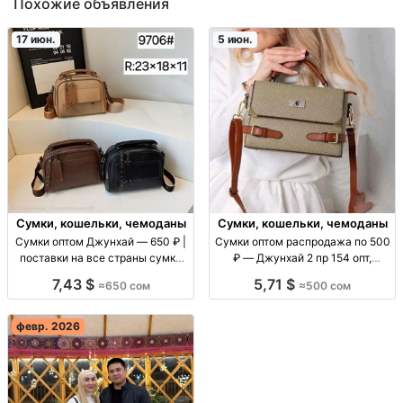
Похожие объявления
17 июн.
5 июн.
Сумки, кошельки, чемоданы
Сумки, кошельки, чемоданы
Сумки оптом Джунхай — 650 ₽ |
Сумки оптом распродажа по 500
поставки на все страны сумки
₽ — Джунхай 2 пр 154 опт,
оптом, джунхай, опт цена 650,
распродажа: сумки, партия/
7,43 $
5,71 $
≈650 сом
≈500 сом
поставки для розницы и
серия Джунхай 2 пр 154, цена
маркетплейсов
500 ₽, для розницы и оптовых
закупок, хо
февр. 2026