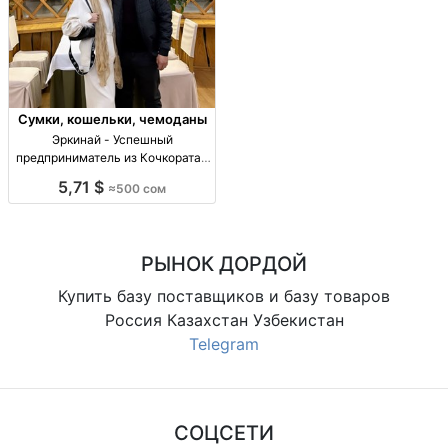
Сумки, кошельки, чемоданы
Эркинай - Успешный
предприниматель из Кочкората |
Сумки и аксесуары оптом
5,71 $
≈500 сом
Эркинай - успешно развивает
бизнес по продаже сумок,
знается на Китае. 4 бала,
великие цели и масшта
РЫНОК ДОРДОЙ
Купить базу поставщиков и базу товаров
Россия Казахстан Узбекистан
Telegram
СОЦСЕТИ