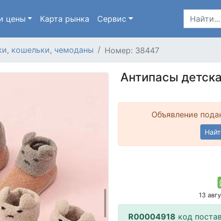
и цены
Карта
рынка
Сервис
и, кошельки, чемоданы
Номер: 38447
Антипасы детска
Объявление подан
Найт
13 авг
R00004918
код поста