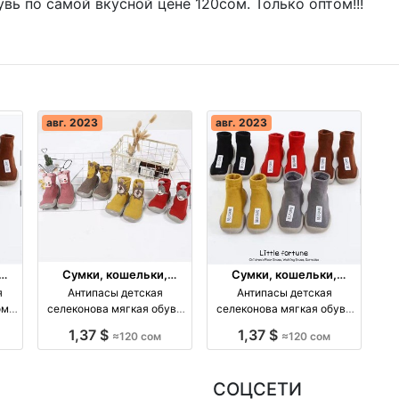
вь по самой вкусной цене 120сом. Только оптом!!!
авг. 2023
авг. 2023
Сумки, кошельки,
Сумки, кошельки,
чемоданы
чемоданы
я
Антипасы детская
Антипасы детская
ом
селеконова мягкая обувь
селеконова мягкая обувь
по самой оптом
по самой оптом
1,37 $
1,37 $
≈120 сом
≈120 сом
производство Киргизия
производство Киргизия
СОЦСЕТИ