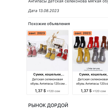
Антипасы детская селеконова мягкая обу
Дата 13.08.2023
Похожие объявления
сент. 2023
сент. 2023
Сумки, кошельки,
Сумки, кошельки,
чемоданы
чемоданы
Детская селеконовая
Детская селеконова
обувь Антипасы 120сом
обувь Антипасы 120с
оптом оптом производство
оптом оптом производство
1,37 $
1,37 $
≈120 сом
≈120 сом
Киргизия
Киргизия
РЫНОК ДОРДОЙ