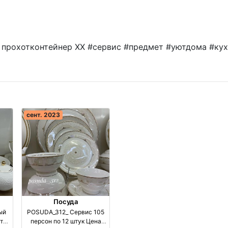
 прохотконтейнер XX #сервис #предмет #уютдома #ку
сент. 2023
Посуда
ый
POSUDA_312_ Сервис 105
ства
персон по 12 штук Цена