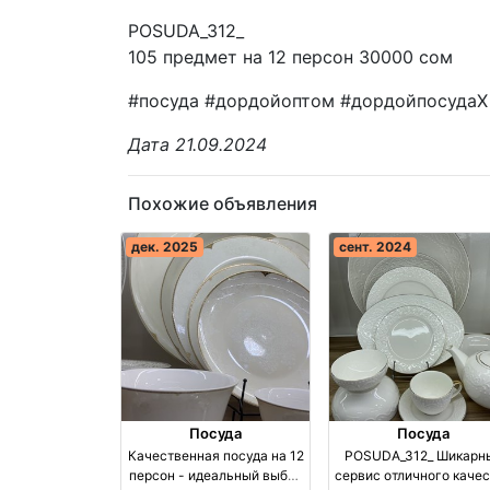
POSUDA_312_
105 предмет на 12 персон 30000 сом
#посуда #дордойоптом #дордойпосудаX
Дата 21.09.2024
Похожие объявления
дек. 2025
сент. 2024
Посуда
Посуда
Качественная посуда на 12
POSUDA_312_ Шикарн
персон - идеальный выбор
сервис отличного каче