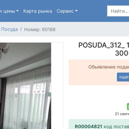
и цены
Карта
рынка
Сервис
Посуда
Номер: 60188
POSUDA_312_ 1
300
Объявление подан
Найт
21 сен
R00004821
код поста