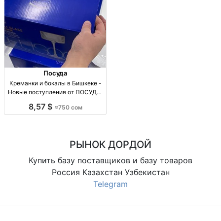
Посуда
Креманки и бокалы в Бишкеке -
Новые поступления от ПОСУДА/
ДОРДОЙ Новые креманки и
8,57 $
≈750 сом
бокалы, 750 сом/6 шт, Доставка
по КР, Рынок Дордой, проход 31.
РЫНОК ДОРДОЙ
Купить базу поставщиков и базу товаров
Россия Казахстан Узбекистан
Telegram