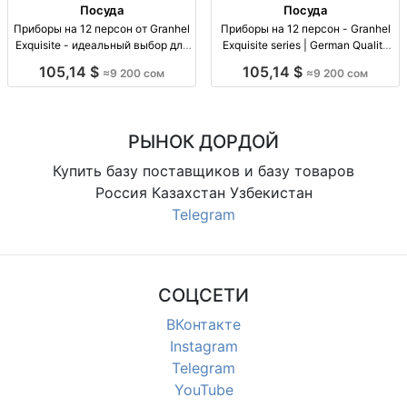
Посуда
Посуда
Приборы на 12 персон от Granhel
Приборы на 12 персон - Granhel
Exquisite - идеальный выбор для
Exquisite series | German Quality
ваших званых ужинов Приборы
Приборы на 12 персон, классика,
105,14 $
105,14 $
≈9 200 сом
≈9 200 сом
на 12 персон Granhel Exquisite,
немецкое качество, 9200 сом,
классика, нем. качество. Купить
рассрочка без%!
сейчас. Рассрочка.
РЫНОК ДОРДОЙ
Купить базу поставщиков и базу товаров
Россия Казахстан Узбекистан
Telegram
СОЦСЕТИ
ВКонтакте
Instagram
Telegram
YouTube