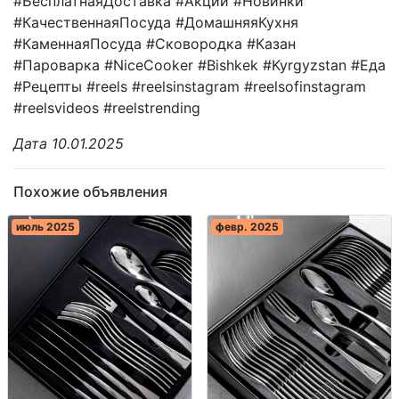
#БесплатнаяДоставка #Акции #Новинки
#КачественнаяПосудa #ДомашняяКухня
#КаменнаяПосуда #Сковородка #Казан
#Пароварка #NiceCooker #Bishkek #Kyrgyzstan #Еда
#Рецепты #reels #reelsinstagram #reelsofinstagram
#reelsvideos #reelstrending
Дата 10.01.2025
Похожие объявления
июль 2025
февр. 2025