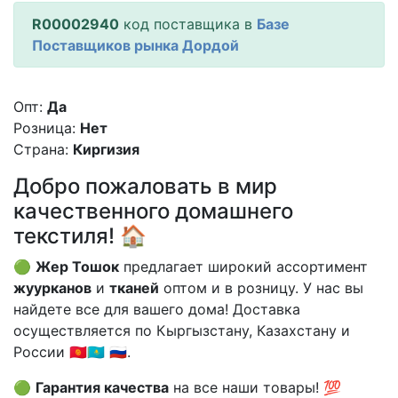
R00002940
код поставщика в
Базе
Поставщиков рынка Дордой
Опт:
Да
Розница:
Нет
Страна:
Киргизия
Добро пожаловать в мир
качественного домашнего
текстиля! 🏠
🟢
Жер Тошок
предлагает широкий ассортимент
жуурканов
и
тканей
оптом и в розницу. У нас вы
найдете все для вашего дома! Доставка
осуществляется по Кыргызстану, Казахстану и
России 🇰🇬🇰🇿 🇷🇺.
🟢
Гарантия качества
на все наши товары! 💯