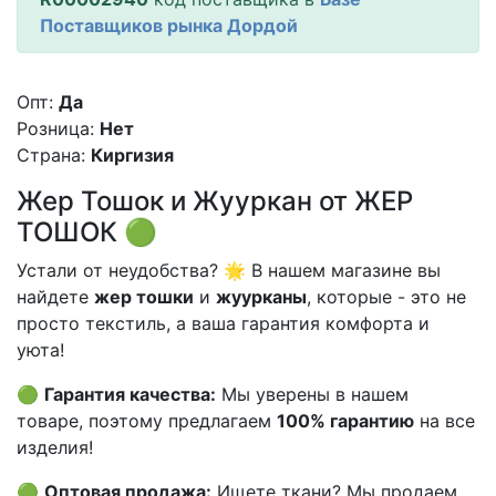
Поставщиков рынка Дордой
Опт:
Да
Розница:
Нет
Страна:
Киргизия
Жер Тошок и Жууркан от ЖЕР
ТОШОК 🟢
Устали от неудобства? 🌟 В нашем магазине вы
найдете
жер тошки
и
жуурканы
, которые - это не
просто текстиль, а ваша гарантия комфорта и
уюта!
🟢
Гарантия качества:
Мы уверены в нашем
товаре, поэтому предлагаем
100% гарантию
на все
изделия!
🟢
Оптовая продажа:
Ищете ткани? Мы продаем