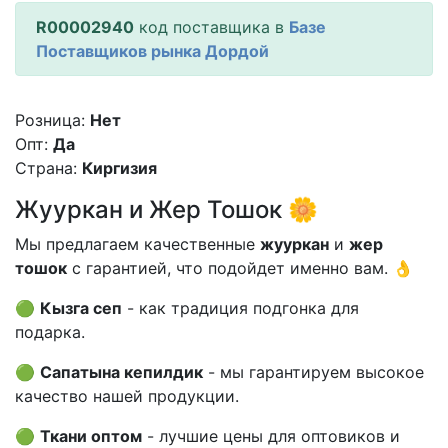
R00002940
код поставщика в
Базе
Поставщиков рынка Дордой
Розница:
Нет
Опт:
Да
Страна:
Киргизия
Жууркан и Жер Тошок 🌼
Мы предлагаем качественные
жууркан
и
жер
тошок
с гарантией, что подойдет именно вам. 👌
🟢
Кызга сеп
- как традиция подгонка для
подарка.
🟢
Сапатына кепилдик
- мы гарантируем высокое
качество нашей продукции.
🟢
Ткани оптом
- лучшие цены для оптовиков и