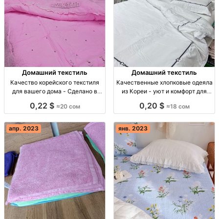
Домашний текстиль
Домашний текстиль
Качество корейского текстиля
Качественные хлопковые одеяла
для вашего дома - Сделано в
из Кореи - уют и комфорт для
Корее 🇰🇷 Корея 🇰🇷, комплект
вашего дома Хлопковое одеяло,
0,22 $
0,20 $
≈20 сом
≈18 сом
постельного белья: простынь,
уют и комфорт, Южная Корея,
одеяло, наволочки. Цена 19,500
17,500 сом 🌟
сом.
апр. 2023
янв. 2023