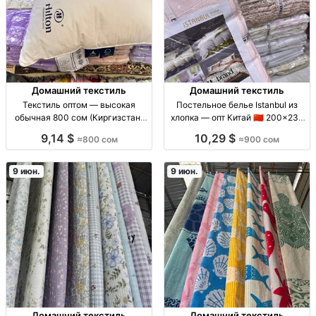
Домашний текстиль
Домашний текстиль
Текстиль оптом — высокая
Постельное белье Istanbul из
обычная 800 сом (Киргизстан)
хлопка — опт Китай 🇨🇳 200×230
текстиль опт; модель: высокая
и 160×210 пост.бельё Istanbul; хб
9,14 $
10,29 $
≈800 сом
≈900 сом
обычная; цена: 800 сом; для
(хлопок); произв. КНР; опт; р-ры:
регулярных закупок; КГР/КР
200×230, 160×210; расцв./диз.
по партиям
9 июн.
9 июн.
Домашний текстиль
Домашний текстиль