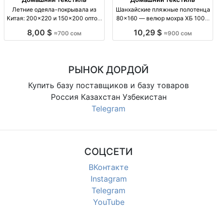
Летние одеяла-покрывала из
Шанхайские пляжные полотенца
Китая: 200×220 и 150×200 оптом
80×160 — велюр мохра ХБ 100%
Летн. одеяло/покрывало, произв.
оптом Пляжн. полотенце 80×160;
8,00 $
10,29 $
≈700 сом
≈900 сом
КНР. Размер 200×220 см и
велюр-мохра; ХБ 100%; для
150×200 см, опт. Сезонный
пляжа/бассейна/дома; опт.
текстиль для дома
РЫНОК ДОРДОЙ
Купить базу поставщиков и базу товаров
Россия Казахстан Узбекистан
Telegram
СОЦСЕТИ
ВКонтакте
Instagram
Telegram
YouTube