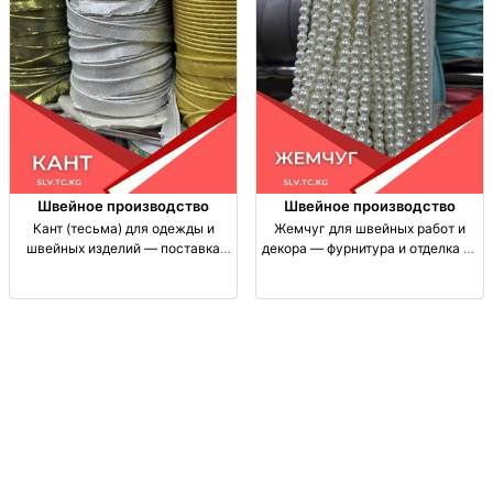
Швейное производство
Швейное производство
Кант (тесьма) для одежды и
Жемчуг для швейных работ и
швейных изделий — поставка
декора — фурнитура и отделка из
СНГ, доставка кант/тесьма для
Китая/Турции, доставка по СНГ
отделки и укрепления швов в
жемчуг, декор, бусины, отделка
швейном производстве; отделка
для одежды, швейная фурнитура,
краёв изделий; поставки по
для пошива и творчества,
поставки СНГ,