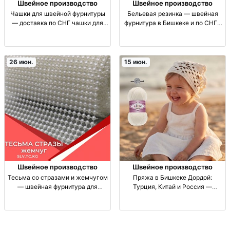
Швейное производство
Швейное производство
Чашки для швейной фурнитуры
Бельевая резинка — швейная
— доставка по СНГ чашки для
фурнитура в Бишкеке и по СНГ |
швейной фурнитуры,
Доставка бельевая резинка,
комплектующие для пошива/
эластичная лента для пошива и
ремонта; производ-в Китай/
ремонта; швейная фурнитура;
Турция; опт/розница;
поставка КНР/Турция; дос
26 июн.
15 июн.
Швейное производство
Швейное производство
Тесьма со стразами и жемчугом
Пряжа в Бишкеке Дордой:
— швейная фурнитура для
Турция, Китай и Россия —
отделки (СНГ) Тесьма
гарантия качества пряжа для
отделочная со стразами и
вязания, Дордой Бишкек; Турция/
жемчугом; для декора одежды и
Китай/Россия; 100% гарантия
аксессуаров; фурнитура для
качества; ассортимент для свите