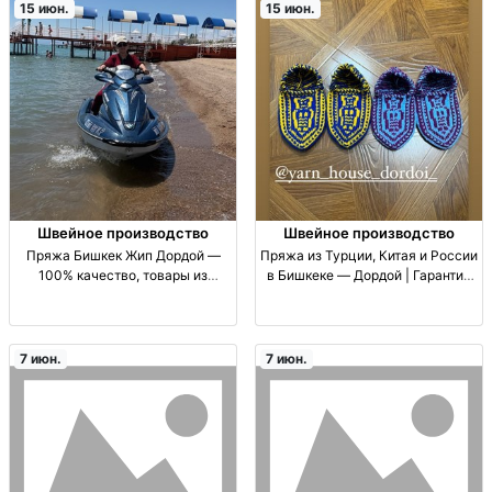
15 июн.
15 июн.
Швейное производство
Швейное производство
Пряжа Бишкек Жип Дордой —
Пряжа из Турции, Китая и России
100% качество, товары из
в Бишкеке — Дордой | Гарантия
Турции, Китая и России пряжа
качества пряжа для вязания
для вязания (спицы/крючок),
(спицами/крючком), ассортимент
гарантия качества 100%,
из TR/CN/RU, 100% гарантия
поставки: Турция/Китай/Россия,
качества, товары для шит
7 июн.
7 июн.
подбор по а