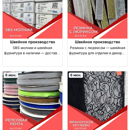
Швейное производство
Швейное производство
SBS молнии и швейная
Резинка с люрексом — швейная
фурнитура в наличии — доставка
фурнитура для отделки и декора |
по СНГ Молнии SBS для одежды;
Доставка по СНГ Резинка с
швейная фурнитура, бегунки и
люрексом (эласт., блестящая
ленты; производство/поставки
декоративная фурнитура) для
Китай, Турция; комп
отделки швейных изделий: пояса,
6 июн.
6 июн.
ма