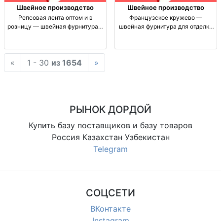
Швейное производство
Швейное производство
Репсовая лента оптом и в
Французское кружево —
розницу — швейная фурнитура с
швейная фурнитура для отделки
доставкой по СНГ Лента
и декора | Доставка по СНГ
репсовая (репс) — швейная
Кружево французское;
фурнитура для окантовки/декора.
декоративная отделка; для
«
1 - 30
из 1654
»
Опт/розница. Производство:
одежды и текстиля; кружевная
КНР/Турци
тесьма/мерное изделие; ш
РЫНОК ДОРДОЙ
Купить базу поставщиков и базу товаров
Россия Казахстан Узбекистан
Telegram
СОЦСЕТИ
ВКонтакте
Instagram