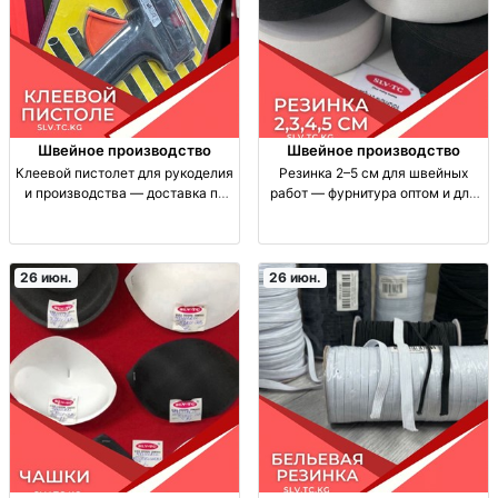
Швейное производство
Швейное производство
Клеевой пистолет для рукоделия
Резинка 2–5 см для швейных
и производства — доставка по
работ — фурнитура оптом и для
СНГ кл.пист. (горячий клей), для
пошива Резинка швейная
склеивания в быту/рукоделии/
эластичная: шир. 2/3/4/5 см.
производстве. Дост. по СНГ.
Фурнитура для пошива и ремонта
Цены уточнять.
одежды/белья. Назначение
26 июн.
26 июн.