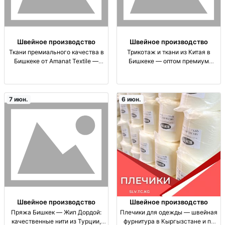
Швейное производство
Швейное производство
Ткани премиального качества в
Трикотаж и ткани из Китая в
Бишкеке от Amanat Textile —
Бишкеке — оптом премиум
оптом и для идеальных изделий
качества трикотаж, ткани
опт ткани (премиум), большой
премиум качества, фактуры,
выбор, фактуры “дорогой” вид,
поставки из Китая, опт, для
современное произв-во,
пошива одежды
7 июн.
6 июн.
контроль качества,
Швейное производство
Швейное производство
Пряжа Бишкек — Жип Дордой:
Плечики для одежды — швейная
качественные нити из Турции,
фурнитура в Кыргызстане и по