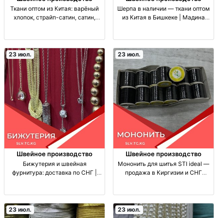
Ткани оптом из Китая: варёный
Шерпа в наличии — ткани оптом
хлопок, страйп-сатин, сатин,
из Китая в Бишкеке | Мадина
муслин, шерпа — Бишкек/
Ткань шерпа. Опт от 1 рул. В
Мадина тк оптом от 1 рул.,
наличии/под заказ. Материал для
варёный х/б, страйп-сатин,
теплых изделий, пошива верхней
сатин, муслин, шерпа; в нали и
одежды и
23 июл.
23 июл.
под заказ; для пошива
Швейное производство
Швейное производство
Бижутерия и швейная
Мононить для шитья STI ideal —
фурнитура: доставка по СНГ |
продажа в Киргизии и СНГ
Фурнитура из Китая/Турции
Мононить STI ideal, прозрачная
Бижутерия, швейная фурнитура
леска-нить для шитья и отделки.
(фурнитура для одежды), опт/
Невидимый шов, прочность,
розница, поставки Китай/Турция,
подходит дл
23 июл.
23 июл.
доставка по