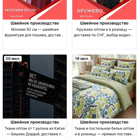
Швейное производство
Швейное производство
Молнии 50 см — швейная
Кружево оптом и в розницу —
фурнитура для пошива, доставка
доставка по СНГ, выбор моделей
по СНГ Молния, застёжка-
кружево (кружевная отделка),
молния 50 см; швейная
опт/розница, для одежды и
фурнитура для одежды;
декора, швейная фурнитура,
варианты/наличие — по запросу;
выбор моделей, дос
20 июл.
19 июл.
доставка
Швейное производство
Швейное производство
Ткани оптом от 1 рулона из Китая
Ткани и постельное белье оптом
— Бишкек Дордой, доставка по
и в розницу — прямые поставки