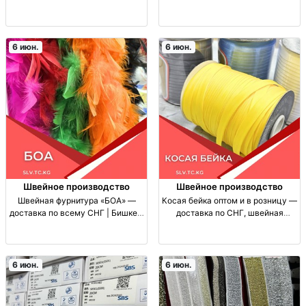
Китая и России пряжа для
СНГ (доставка) плечики для
вязания, жип дордой, нитки для
одежды, швейная фурнитура,
рукоделия; поставки Турция/
вешалки для гардероба, для
Китай/Россия; гарантия
ателье и швейного
6 июн.
6 июн.
качества;
производства, до
Швейное производство
Швейное производство
Швейная фурнитура «БОА» —
Косая бейка оптом и в розницу —
доставка по всему СНГ | Бишкек,
доставка по СНГ, швейная
Алматы швейная фурнитура боа,
фурнитура КОС БЕЙКА для
поставка/опт, производство
окантовки и обработки срезов.
Китай/Турция, доставка по СНГ,
Швейн. фурнитура. Поставки опт/
нитки STI ideal
розница. Производство КНР
6 июн.
6 июн.