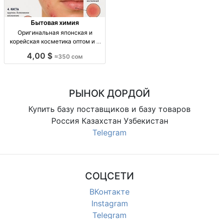
Бытовая химия
Оригинальная японская и
корейская косметика оптом и в
розницу — доставка по городу и
4,00 $
≈350 сом
СНГ опт/розн: яп. и корейская
косметика, уход за лицом/телом,
витамины в косметике, доставка
по городу и
РЫНОК ДОРДОЙ
Купить базу поставщиков и базу товаров
Россия Казахстан Узбекистан
Telegram
СОЦСЕТИ
ВКонтакте
Instagram
Telegram