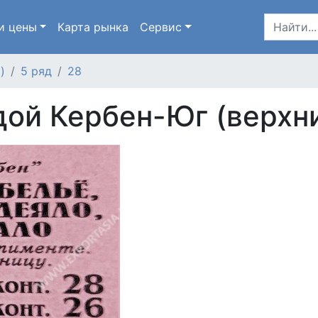
и цены
Карта
рынка
Сервис
)
5 ряд
28
ой Кербен-Юг (верхни