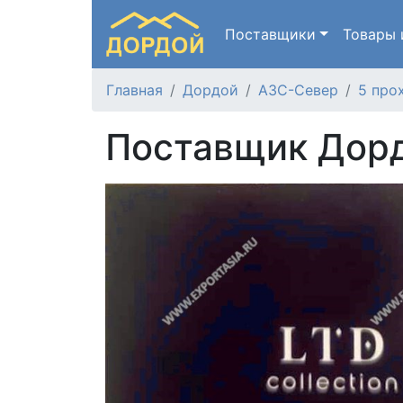
Поставщики
Товары
Главная
Дордой
АЗС-Север
5 про
Поставщик Дорд