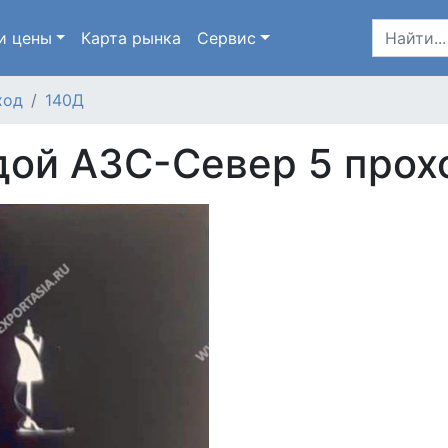
и цены
Карта
рынка
Сервис
ход
140Д
ой АЗС-Север 5 прох